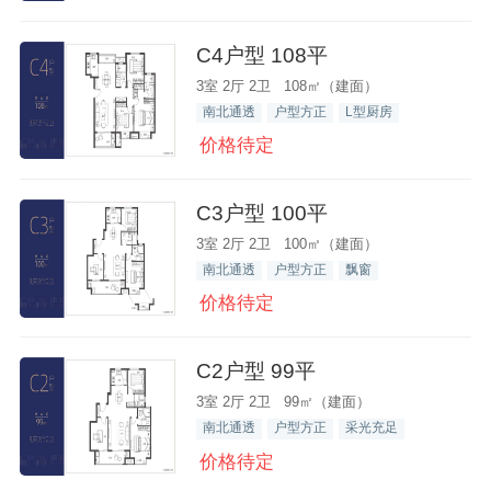
C4户型 108平
3室 2厅 2卫 108㎡（建面）
南北通透
户型方正
L型厨房
价格待定
C3户型 100平
3室 2厅 2卫 100㎡（建面）
南北通透
户型方正
飘窗
价格待定
C2户型 99平
3室 2厅 2卫 99㎡（建面）
南北通透
户型方正
采光充足
价格待定