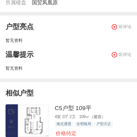
所属楼盘
国贸凤凰原
户型亮点
听评论
暂无资料
温馨提示
听评论
暂无资料
相似户型
C5户型 109平
4室 2厅 2卫 109㎡（建面）
南北通透
全明格局
户型方正
价格待定