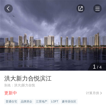
1
/
4
洪大新力合悦滨江
别名：洪大|新力合悦
更新中
计算月供
普通住宅
品牌房企
江景地产
LOFT
豪华居住区